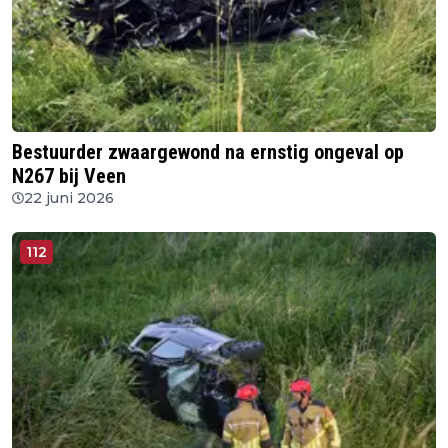
Bestuurder zwaargewond na ernstig ongeval op
N267 bij Veen
22 juni 2026
112