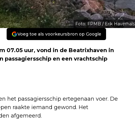
Foto: FPMB / Erik Haverhals
Voeg toe als voorkeursbron op Google
07.05 uur, vond in de Beatrixhaven in
 passagiersschip en een vrachtschip
en het passagiersschip ertegenaan voer. De
hepen raakte iemand gewond. Het
rden afgemeerd.