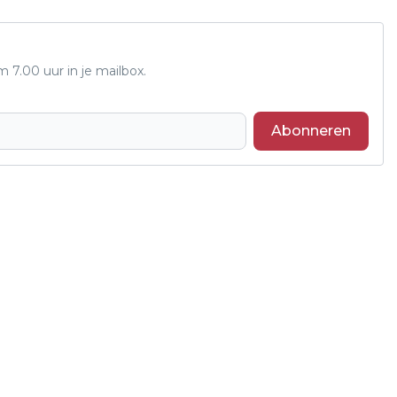
7.00 uur in je mailbox.
Abonneren
Volgend artikel
ELEKTRISCHE VEERBOOT HUGO 2 WINT
ANWB FONDS PROVINCIEPRIJS