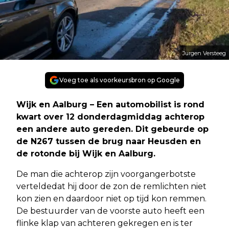
Jurgen Versteeg
Voeg toe als voorkeursbron op Google
Wijk en Aalburg – Een automobilist is rond
kwart over 12 donderdagmiddag achterop
een andere auto gereden. Dit gebeurde op
de N267 tussen de brug naar Heusden en
de rotonde bij Wijk en Aalburg.
De man die achterop zijn voorganger
botste
vertelde
dat hij door de zon de remlichten niet
kon zien en daardoor niet op tijd kon remmen.
De bestuurder van de voorste auto heeft een
flinke klap van achteren gekregen en is ter