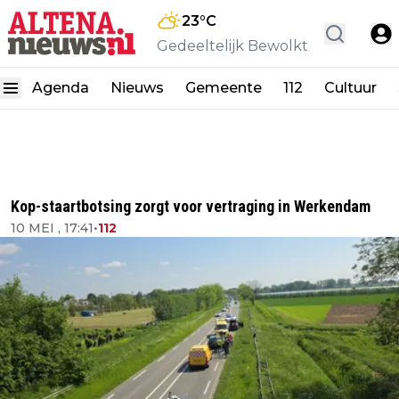
23
°C
Gedeeltelijk Bewolkt
Agenda
Nieuws
Gemeente
112
Cultuur
Kop-staartbotsing zorgt voor vertraging in Werkendam
10 MEI , 17:41
•
112