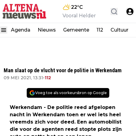
22
°C
Vooral Helder
Agenda
Nieuws
Gemeente
112
Cultuur
Man slaat op de vlucht voor de politie in Werkendam
09 MEI 2021, 13:31
•
112
Voeg toe als voorkeursbron op Google
Werkendam - De politie reed afgelopen
nacht in Werkendam toen er wel iets heel
vreemds zich voor deed. Een automobilist
die voor de agenten reed stopte plots zijn