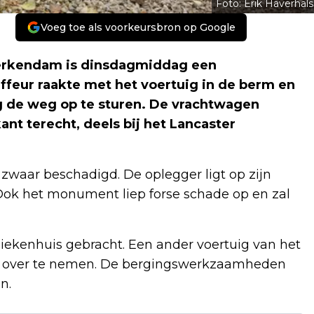
Foto: Erik Haverhals
Voeg toe als voorkeursbron op Google
rkendam is dinsdagmiddag een
feur raakte met het voertuig in de berm en
ug de weg op te sturen. De vrachtwagen
nt terecht, deels bij het Lancaster
zwaar beschadigd. De oplegger ligt op zijn
 Ook het monument liep forse schade op en zal
iekenhuis gebracht. Een ander voertuig van het
ing over te nemen. De bergingswerkzaamheden
n.