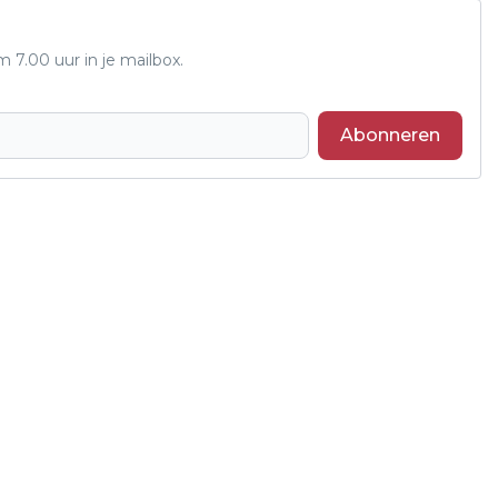
7.00 uur in je mailbox.
Abonneren
Volgend artikel
GEMEENTE ALTENA ONDERZOEKT
HAALBAARHEID TIJDELIJKE WONINGEN
IN SLEEUWIJK