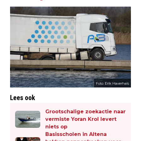
Foto: Erik Haverhals
Lees ook
Grootschalige zoekactie naar
vermiste Yoran Krol levert
niets op
Basisscholen in Altena