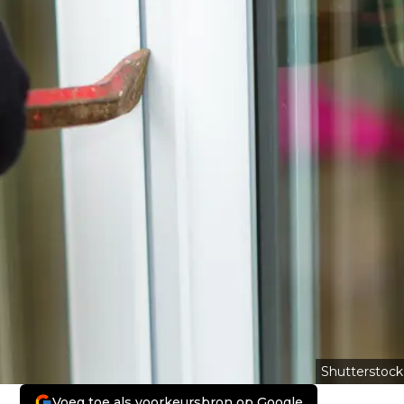
Shutterstock
Voeg toe als voorkeursbron op Google