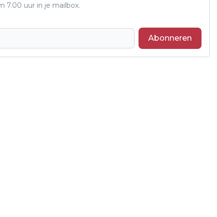
7.00 uur in je mailbox.
Abonneren
Volgend artikel
OPRUIMACTIE IN DE BIESBOSCH GROOT
SUCCES, CAMPAGNE ‘SAMEN HOUDEN
WE DE BIESBOSCH SCHOON’ KRIJGT
VERVOLG