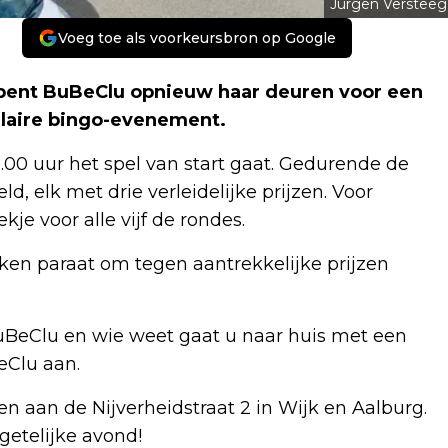
Jurgen Versteeg
Voeg toe als voorkeursbron op Google
opent BuBeClu opnieuw haar deuren voor een
ulaire bingo-evenement.
00 uur het spel van start gaat. Gedurende de
, elk met drie verleidelijke prijzen. Voor
je voor alle vijf de rondes.
ken paraat om tegen aantrekkelijke prijzen
BuBeClu en wie weet gaat u naar huis met een
eClu aan.
n aan de Nijverheidstraat 2 in Wijk en Aalburg.
getelijke avond!