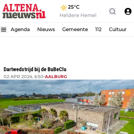
25
°C
Heldere Hemel
Agenda
Nieuws
Gemeente
112
Cultuur
Dartwedstrijd bij de BuBeClu
02 APR 2024, 6:50
•
AALBURG