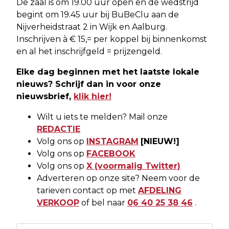
De zaal is om 19.00 uur open en de wedstrijd
begint om 19.45 uur bij BuBeClu aan de
Nijverheidstraat 2 in Wijk en Aalburg.
Inschrijven à € 15,= per koppel bij binnenkomst
en al het inschrijfgeld = prijzengeld.
Elke dag beginnen met het laatste lokale
nieuws? Schrijf dan in voor onze
nieuwsbrief,
klik hier!
Wilt u iets te melden? Mail onze
REDACTIE
Volg ons op
INSTAGRAM
[NIEUW!]
Volg ons op
FACEBOOK
Volg ons op
X (voormalig Twitter)
Adverteren op onze site? Neem voor de
tarieven contact op met
AFDELING
VERKOOP
of bel naar
06 40 25 38 46
.