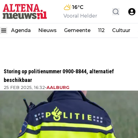
16
°C
Vooral Helder
Agenda
Nieuws
Gemeente
112
Cultuur
Storing op politienummer 0900-8844, alternatief
beschikbaar
25 FEB 2025, 16:32
•
AALBURG