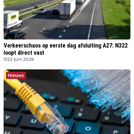
Verkeerschaos op eerste dag afsluiting A27: N322
loopt direct vast
22 juni 2026
Nieuws