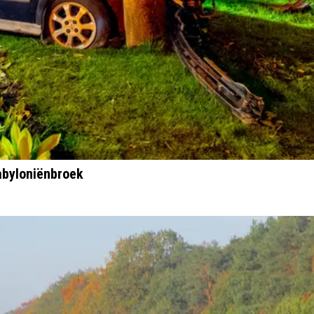
abyloniënbroek