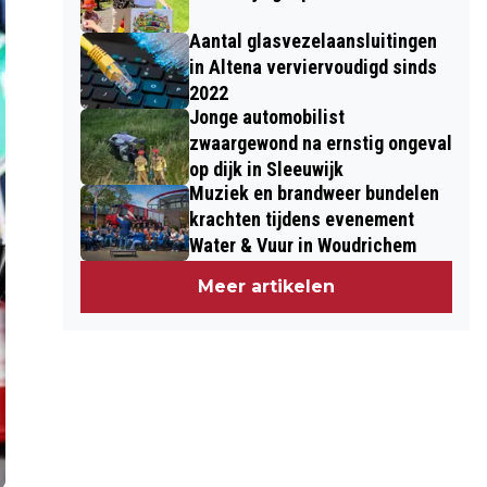
Aantal glasvezelaansluitingen
in Altena verviervoudigd sinds
2022
Jonge automobilist
zwaargewond na ernstig ongeval
op dijk in Sleeuwijk
Muziek en brandweer bundelen
krachten tijdens evenement
Water & Vuur in Woudrichem
Meer artikelen