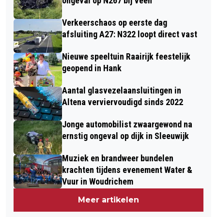
ongeval op N267 bij Veen
Verkeerschaos op eerste dag
afsluiting A27: N322 loopt direct vast
Nieuwe speeltuin Raairijk feestelijk
geopend in Hank
Aantal glasvezelaansluitingen in
Altena verviervoudigd sinds 2022
Jonge automobilist zwaargewond na
ernstig ongeval op dijk in Sleeuwijk
Muziek en brandweer bundelen
krachten tijdens evenement Water &
Vuur in Woudrichem
Meer artikelen