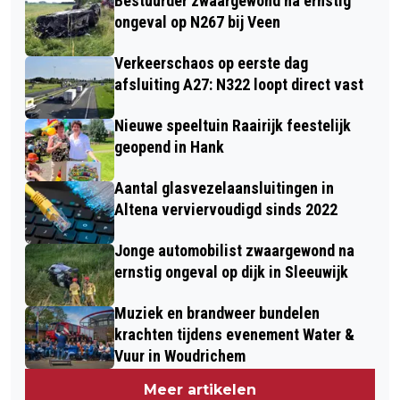
Bestuurder zwaargewond na ernstig
ongeval op N267 bij Veen
Verkeerschaos op eerste dag
afsluiting A27: N322 loopt direct vast
Nieuwe speeltuin Raairijk feestelijk
geopend in Hank
Aantal glasvezelaansluitingen in
Altena verviervoudigd sinds 2022
Jonge automobilist zwaargewond na
ernstig ongeval op dijk in Sleeuwijk
Muziek en brandweer bundelen
krachten tijdens evenement Water &
Vuur in Woudrichem
Meer artikelen