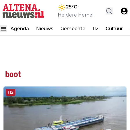
25
°C
Heldere Hemel
Agenda
Nieuws
Gemeente
112
Cultuur
boot
112