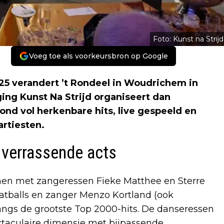
Foto: Kunst na Strijd
Voeg toe als voorkeursbron op Google
 verandert ’t Rondeel in Woudrichem in
ing Kunst Na Strijd organiseert dan
nd vol herkenbare hits, live gespeeld en
rtiesten.
 verrassende acts
amen met zangeressen Fieke Matthee en Sterre
atballs en zanger Menzo Kortland (ook
angs de grootste Top 2000-hits. De danseressen
ctaculaire dimensie met bijpassende