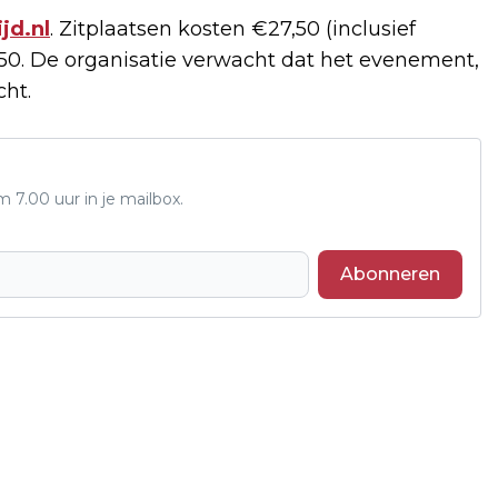
jd.nl
. Zitplaatsen kosten €27,50 (inclusief
7,50. De organisatie verwacht dat het evenement,
cht.
7.00 uur in je mailbox.
Abonneren
Volgend artikel
GROENERGIE GROEP STOPT MET
PLANNEN VOOR WINDMOLENS BIJ