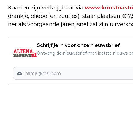
Kaarten zijn verkrijgbaar via
www.kunstnastri
drankje, oliebol en zoutjes), staanplaatsen €1
net als voorgaande jaren, snel zal zijn uitverko
Schrijf je in voor onze nieuwsbrief
Ontvang de nieuwsbrief met laatste nieuws om 
Vorig artikel
ACKC J8 KROONT ZICH TOT
NAJAARSKAMPIOEN NA SPANNENDE