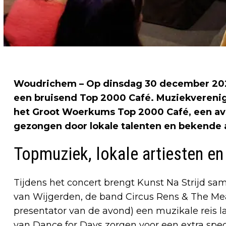
Woudrichem – Op dinsdag 30 december 2025
een bruisend Top 2000 Café. Muziekverenig
het Groot Woerkums Top 2000 Café, een avo
gezongen door lokale talenten en bekende a
Topmuziek, lokale artiesten en
Tijdens het concert brengt Kunst Na Strijd s
van Wijgerden, de band Circus Rens & The Me
presentator van de avond) een muzikale reis l
van Dance for Days zorgen voor een extra spe