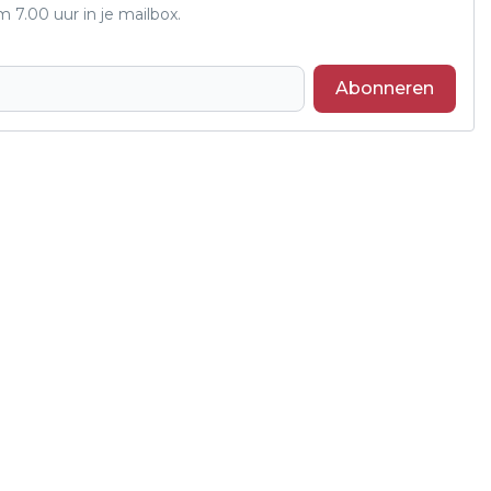
7.00 uur in je mailbox.
Abonneren
Volgend artikel
YOURI WINT VERHAALPRIJSVRAAG OP
ALTENA COLLEGE SLEEUWIJK