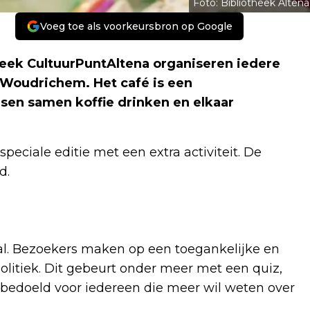
Foto: Bibliotheek Altena
Voeg toe als voorkeursbron op Google
heek CultuurPuntAltena organiseren iedere
Woudrichem. Het café is een
en samen koffie drinken en elkaar
eciale editie met een extra activiteit. De
d.
al. Bezoekers maken op een toegankelijke en
litiek. Dit gebeurt onder meer met een quiz,
s bedoeld voor iedereen die meer wil weten over