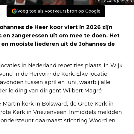
Foto: Aangeleverd
Voeg toe als voorkeursbron op Google
hannes de Heer koor viert in 2026 zijn
s en zangeressen uit om mee te doen. Het
e en mooiste liederen uit de Johannes de
caties in Nederland repetities plaats. In Wijk
ond in de Hervormde Kerk. Elke locatie
avonden tussen april en juni, waarbij alle
 leiding van dirigent Wilbert Magré.
artinikerk in Bolsward, de Grote Kerk in
Grote Kerk in Vriezenveen. Inmiddels meldden
ct ondersteunt daarnaast stichting Woord en