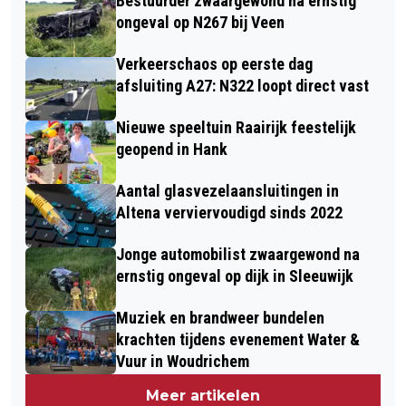
Bestuurder zwaargewond na ernstig
ongeval op N267 bij Veen
Verkeerschaos op eerste dag
afsluiting A27: N322 loopt direct vast
Nieuwe speeltuin Raairijk feestelijk
geopend in Hank
Aantal glasvezelaansluitingen in
Altena verviervoudigd sinds 2022
Jonge automobilist zwaargewond na
ernstig ongeval op dijk in Sleeuwijk
Muziek en brandweer bundelen
krachten tijdens evenement Water &
Vuur in Woudrichem
Meer artikelen