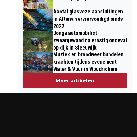
Aantal glasvezelaansluitingen
in Altena verviervoudigd sinds
2022
Jonge automobilist
zwaargewond na ernstig ongeval
op dijk in Sleeuwijk
Muziek en brandweer bundelen
krachten tijdens evenement
Water & Vuur in Woudrichem
Meer artikelen