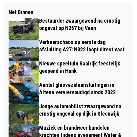
Net Binnen
Bestuurder zwaargewond na ernstig
ongeval op N267 bij Veen
Verkeerschaos op eerste dag
afsluiting A27: N322 loopt direct vast
Nieuwe speeltuin Raairijk feestelijk
geopend in Hank
Aantal glasvezelaansluitingen in
Altena verviervoudigd sinds 2022
Jonge automobilist zwaargewond na
ernstig ongeval op dijk in Sleeuwijk
Muziek en brandweer bundelen
krachten tijdens evenement Water &