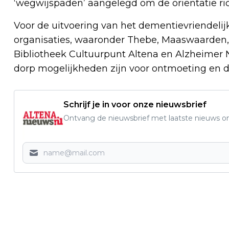
‘wegwijspaden’ aangelegd om de oriëntatie ric
Voor de uitvoering van het dementievriendeli
organisaties, waaronder Thebe, Maaswaarden, R
Bibliotheek Cultuurpunt Altena en Alzheimer N
dorp mogelijkheden zijn voor ontmoeting en de
Schrijf je in voor onze nieuwsbrief
Ontvang de nieuwsbrief met laatste nieuws om 
Vorig artikel
ZVDO’74 BOEKT OVERTUIGENDE