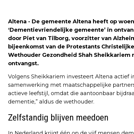
Altena - De gemeente Altena heeft op woensd
‘Dementievriendelijke gemeente’ in ontva
door Piet van Tilborg, voorzitter van Alzhe
bijeenkomst van de Protestants Christeli
Wethouder Gezondheid Shah Sheikkariem n
ontvangst.
Volgens Sheikkariem investeert Altena actief 
samenwerking met maatschappelijke partners.
actieve leefstijl, omdat die aantoonbaar bijdr
dementie,” aldus de wethouder.
Zelfstandig blijven meedoen
In Nederland krijgt één op de vijf mensen de