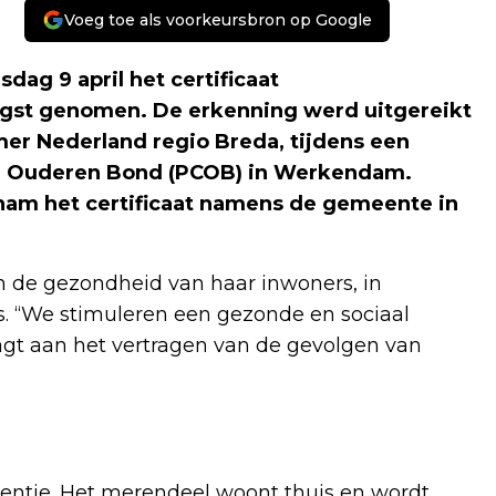
Voeg toe als voorkeursbron op Google
ag 9 april het certificaat
ngst genomen. De erkenning werd uitgereikt
imer Nederland regio Breda, tijdens een
jke Ouderen Bond (PCOB) in Werkendam.
am het certificaat namens de gemeente in
in de gezondheid van haar inwoners, in
 “We stimuleren een gezonde en sociaal
aagt aan het vertragen van de gevolgen van
mentie. Het merendeel woont thuis en wordt