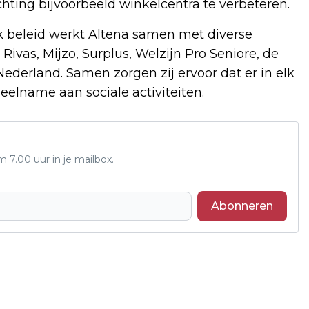
hting bijvoorbeeld winkelcentra te verbeteren.
jk beleid werkt Altena samen met diverse
ivas, Mijzo, Surplus, Welzijn Pro Seniore, de
ederland. Samen zorgen zij ervoor dat er in elk
elname aan sociale activiteiten.
7.00 uur in je mailbox.
Abonneren
Volgend artikel
MAASWAARDEN OUDERENZORG ZOEKT