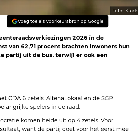
Foto: iStock
Voeg toe als voorkeursbron op Google
eenteraadsverkiezingen 2026 in de
t van 62,71 procent brachten inwoners hun
partij uit de bus, terwijl er ook een
het CDA 6 zetels. AltenaLokaal en de SGP
elangrijke spelers in de raad.
ocratie komen beide uit op 4 zetels. Voor
ultaat, want de partij doet voor het eerst mee