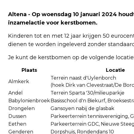
Altena - Op woensdag 10 januari 2024 hou
inzamelactie voor kerstbomen.
Kinderen tot en met 12 jaar krijgen 50 euroce
dienen te worden ingeleverd zonder standaard/k
Je kunt de kerstbomen op de volgende locaties
Plaats
Locatie
Terrein naast d'Uylenborch
Almkerk
(hoek Dirk van Clevestraat/De Bor
Andel
Terrein Sparta '30/milieuparkje
Babylonienbroek
Basisschool d'n Biekurf, Broeksestr
Drongelen
Gansoyen nabij de glasbak
Dussen
Parkeerterrein tennisvereniging, 
Eethen
Parkeerterrein GDC, Nieuwe Steeg
Genderen
Dorpshuis, Rondendans 10