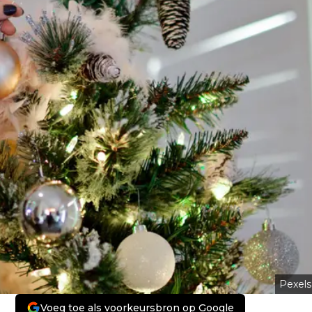
Pexels
Voeg toe als voorkeursbron op Google