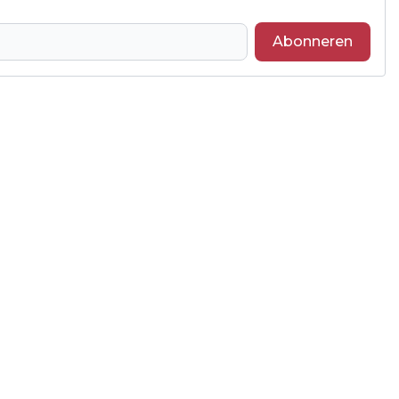
Abonneren
Volgend artikel
TOP BEACHVOLLEYBALSTER SCHOON
SLUIT JAAR AF MET OVERWINNING