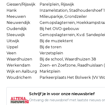
Giessen/Rijswijk
Parelplein, Rijswijk
Hank
Inzamelstation, Stadhoudershoef 
Meeuwen
Milieuparkje, Grondzeiler
Nieuwendijk
Gem.opslagterrein, Hoekkampstra
Oudendijk
Bij het OVO-gebouw
Sleeuwijk
Gem.opslagterrein, K.v.d. Sandeplei
Uitwijk
Bij de muziektent
Uppel
Bij de toren
Veen
Verzetsplein
Waardhuizen
Bij de school, Waardhuizen 38
Werkendam
Zoen- en Zoefzone, Raadhuislaan 
Wijk en Aalburg
Marktplein
Woudrichem
Parkeerplaats Het Bolwerk (VV W
Schrijf je in voor onze nieuwsbrief
Ontvang de nieuwsbrief met laatste nieuws om 