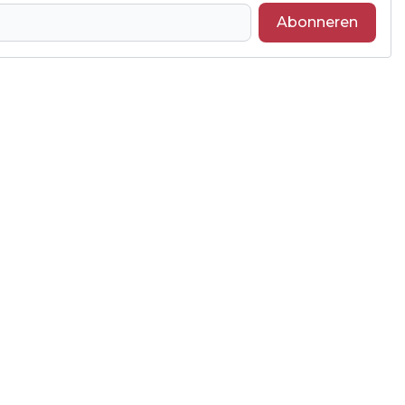
Abonneren
Volgend artikel
WEERONLINE: HOOIKOORTSSEIZOEN
2023 DOOR WARM WEER AL BEGONNEN