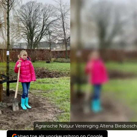
Agrarische Natuur Vereniging Altena Biesbosch
Voeg toe als voorkeursbron op Google