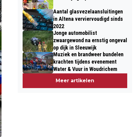
Aantal glasvezelaansluitingen
in Altena verviervoudigd sinds
2022
Jonge automobilist
zwaargewond na ernstig ongeval
op dijk in Sleeuwijk
Muziek en brandweer bundelen
krachten tijdens evenement
Water & Vuur in Woudrichem
Meer artikelen