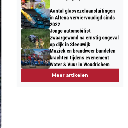
Aantal glasvezelaansluitingen
in Altena verviervoudigd sinds
2022
Jonge automobilist
zwaargewond na ernstig ongeval
op dijk in Sleeuwijk
Muziek en brandweer bundelen
krachten tijdens evenement
Water & Vuur in Woudrichem
Meer artikelen