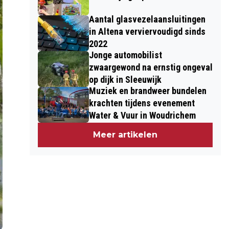
Aantal glasvezelaansluitingen
in Altena verviervoudigd sinds
2022
Jonge automobilist
zwaargewond na ernstig ongeval
op dijk in Sleeuwijk
Muziek en brandweer bundelen
krachten tijdens evenement
Water & Vuur in Woudrichem
Meer artikelen