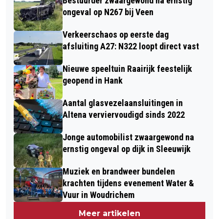
Bestuurder zwaargewond na ernstig
ongeval op N267 bij Veen
Verkeerschaos op eerste dag
afsluiting A27: N322 loopt direct vast
Nieuwe speeltuin Raairijk feestelijk
geopend in Hank
Aantal glasvezelaansluitingen in
Altena verviervoudigd sinds 2022
Jonge automobilist zwaargewond na
ernstig ongeval op dijk in Sleeuwijk
Muziek en brandweer bundelen
krachten tijdens evenement Water &
Vuur in Woudrichem
Meer artikelen