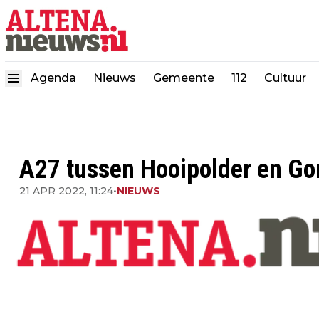
Agenda
Nieuws
Gemeente
112
Cultuur
A27 tussen Hooipolder en Go
21 APR 2022, 11:24
•
NIEUWS