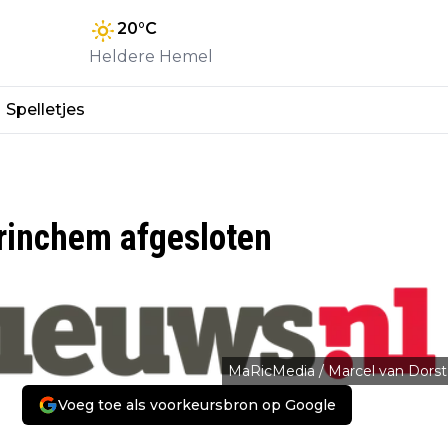
20
°C
Heldere Hemel
Spelletjes
rinchem afgesloten
MaRicMedia / Marcel van Dorst
Voeg toe als voorkeursbron op Google