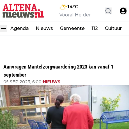
14
°C
Vooral Helder
Agenda
Nieuws
Gemeente
112
Cultuur
Aanvragen Mantelzorgwaardering 2023 kan vanaf 1
september
05 SEP 2023, 6:00
•
NIEUWS