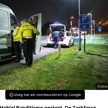
Politie
Voeg toe als voorkeursbron op Google
 Mobiel Banditisme gestopt. De Taskforce