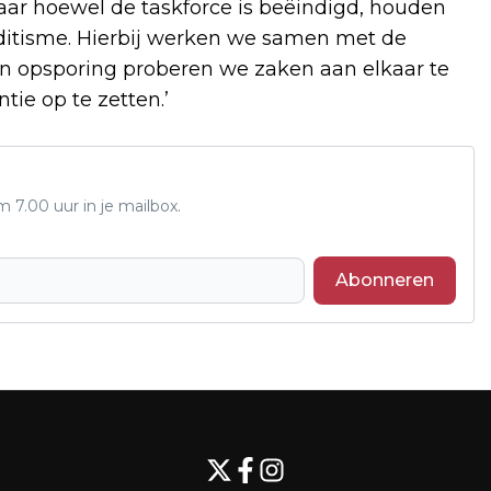
Maar hoewel de taskforce is beëindigd, houden
nditisme. Hierbij werken we samen met de
an opsporing proberen we zaken aan elkaar te
tie op te zetten.’
7.00 uur in je mailbox.
Abonneren
Volgend artikel
DE NAAM VOOR HET NIEUWE MFC IS
HART VAN ALMKERK