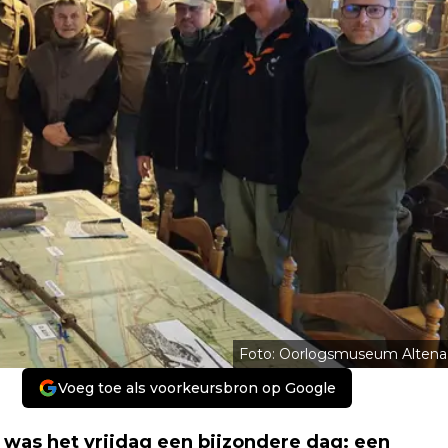
Foto: Oorlogsmuseum Altena
Voeg toe als voorkeursbron op Google
was het vrijdag een bijzondere dag: een