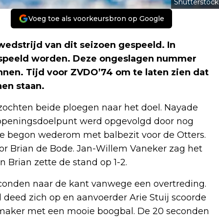
Shutterstock
Voeg toe als voorkeursbron op Google
wedstrijd van dit seizoen gespeeld. In
gespeeld worden. Deze ongeslagen nummer
nen. Tijd voor ZVDO’74 om te laten zien dat
nen staan.
 zochten beide ploegen naar het doel. Nayade
t openingsdoelpunt werd opgevolgd door nog
de begon wederom met balbezit voor de Otters.
or Brian de Bode. Jan-Willem Vaneker zag het
n Brian zette de stand op 1-2.
econden naar de kant vanwege een overtreding.
l deed zich op en aanvoerder Arie Stuij scoorde
ijkmaker met een mooie boogbal. De 20 seconden