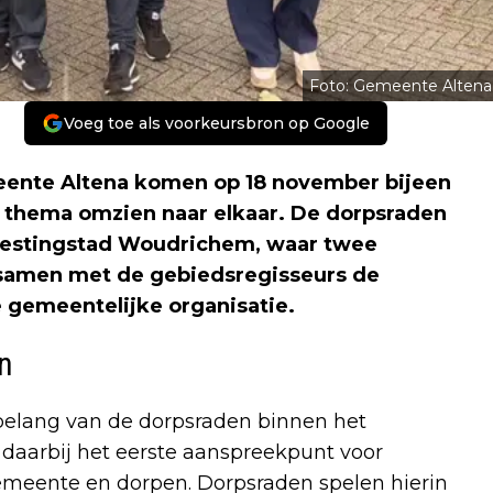
Foto: Gemeente Altena
Voeg toe als voorkeursbron op Google
eente Altena komen op 18 november bijeen
 thema omzien naar elkaar. De dorpsraden
vestingstad Woudrichem, waar twee
n samen met de gebiedsregisseurs de
 gemeentelijke organisatie.
en
elang van de dorpsraden binnen het
 daarbij het eerste aanspreekpunt voor
gemeente en dorpen. Dorpsraden spelen hierin