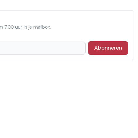
7.00 uur in je mailbox.
Abonneren
Volgend artikel
PEUTEROCHTEND BIJ BASISSCHOOL
OUDENDIJK IN HET TEKEN VAN
SINTERKLAAS