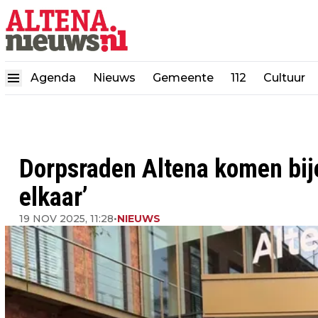
Agenda
Nieuws
Gemeente
112
Cultuur
Dorpsraden Altena komen bij
elkaar’
19 NOV 2025, 11:28
•
NIEUWS