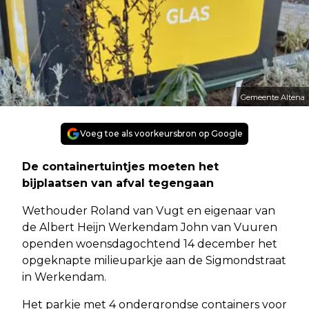
Gemeente Altena
Voeg toe als voorkeursbron op Google
De containertuintjes moeten het
bijplaatsen van afval tegengaan
Wethouder Roland van Vugt en eigenaar van
de Albert Heijn Werkendam John van Vuuren
openden woensdagochtend 14 december het
opgeknapte milieuparkje aan de Sigmondstraat
in Werkendam.
Het parkje met 4 ondergrondse containers voor