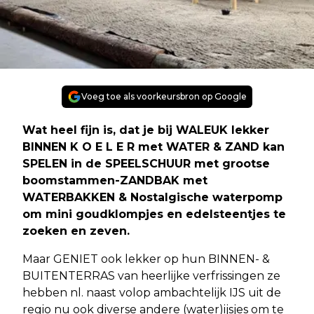
Voeg toe als voorkeursbron op Google
Wat heel fijn is, dat je bij WALEUK lekker
BINNEN K O E L E R met WATER & ZAND kan
SPELEN in de SPEELSCHUUR met grootse
boomstammen-ZANDBAK met
WATERBAKKEN & Nostalgische waterpomp
om mini goudklompjes en edelsteentjes te
zoeken en zeven.
Maar GENIET ook lekker op hun BINNEN- &
BUITENTERRAS van heerlijke verfrissingen ze
hebben nl. naast volop ambachtelijk IJS uit de
regio nu ook diverse andere (water)ijsjes om te