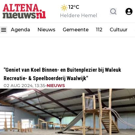
12
°C
Heldere Hemel
Agenda
Nieuws
Gemeente
112
Cultuur
"Geniet van Koel Binnen- en Buitenplezier bij Waleuk
Recreatie- & Speelboerderij Waalwijk"
02 AUG 2024, 13:35
•
NIEUWS