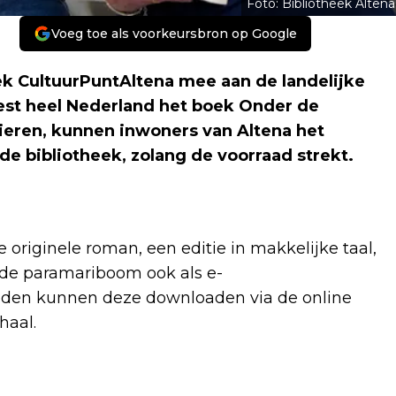
Foto: Bibliotheek Altena
Voeg toe als voorkeursbron op Google
ek CultuurPuntAltena mee aan de landelijke
eest heel Nederland het boek Onder de
ieren, kunnen inwoners van Altena het
 de bibliotheek, zolang de voorraad strekt.
e originele roman, een editie in makkelijke taal,
 de paramariboom ook als e-
leden kunnen deze downloaden via de online
haal.