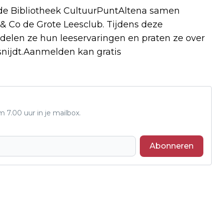
e Bibliotheek CultuurPuntAltena samen
 Co de Grote Leesclub. Tijdens deze
elen ze hun leeservaringen en praten ze over
nsnijdt.Aanmelden kan gratis
7.00 uur in je mailbox.
Abonneren
Volgend artikel
TWEEDEHANDS BOEKENVERKOOP BIJ