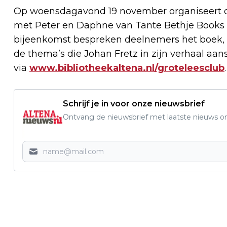
Op woensdagavond 19 november organiseert d
met Peter en Daphne van Tante Bethje Books &
bijeenkomst bespreken deelnemers het boek, d
de thema’s die Johan Fretz in zijn verhaal aa
via
www.bibliotheekaltena.nl/groteleesclub
.
Schrijf je in voor onze nieuwsbrief
Ontvang de nieuwsbrief met laatste nieuws om 
Vorig artikel
LEZING OVER ‘DE DELTAWERKEN VAN DE