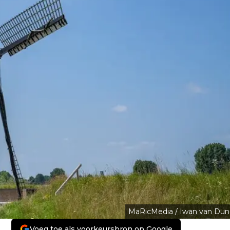
MaRicMedia / Iwan van Dun
Voeg toe als voorkeursbron op Google