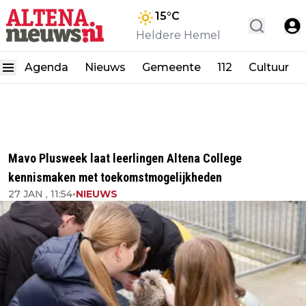
15
°C
Heldere Hemel
Agenda
Nieuws
Gemeente
112
Cultuur
Mavo Plusweek laat leerlingen Altena College
kennismaken met toekomstmogelijkheden
27 JAN , 11:54
•
NIEUWS