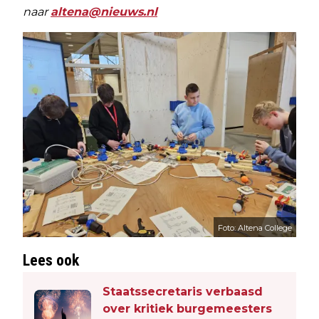
naar
altena@nieuws.nl
Foto: Altena College
Lees ook
Staatssecretaris verbaasd
over kritiek burgemeesters