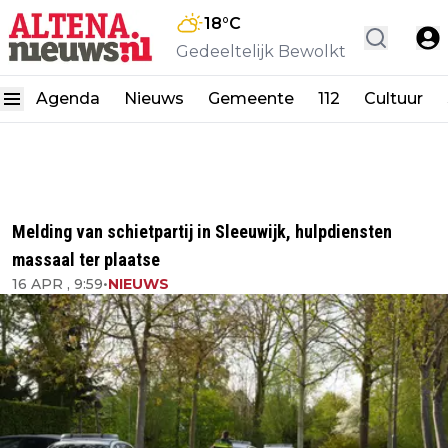
18
°C
Gedeeltelijk Bewolkt
Agenda
Nieuws
Gemeente
112
Cultuur
Melding van schietpartij in Sleeuwijk, hulpdiensten
massaal ter plaatse
16 APR , 9:59
•
NIEUWS