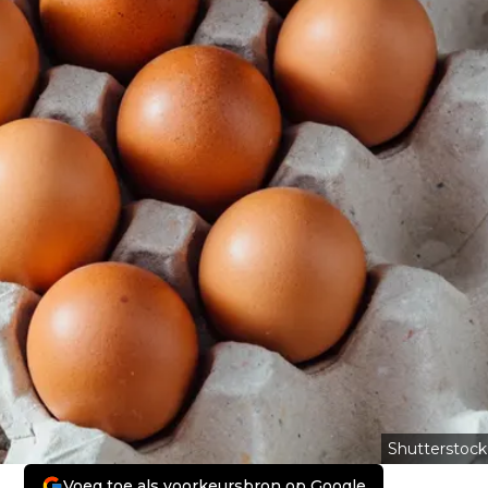
Shutterstock
Voeg toe als voorkeursbron op Google