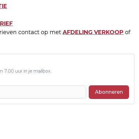
IE
RIEF
arieven contact op met
AFDELING VERKOOP
of
7.00 uur in je mailbox.
Abonneren
Volgend artikel
NIEUWS.NL ZOEKT SALESMANAGERS IN