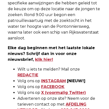
specifieke aanwijzingen die hebben geleid tot
de keuze om op deze locatie naar de jongen te
zoeken. Rond 9.00 uur begon een
patrouillevaartuig met de zoektocht in het
water ter hoogte van de Pontonniersweg,
waarna later ook een schip van Rijkswaterstaat
aansloot.
Elke dag beginnen met het laatste lokale
nieuws? Schrijf dan in voor onze
nieuwsbrief,
klik hier!
Wilt u iets te melden? Mail onze
REDACTIE
Volg ons op
INSTAGRAM
[NIEUW!]
Volg ons op
FACEBOOK
Volg ons op
X (voormalig Twitter)
Adverteren op onze site? Neem voor de
tarieven contact op met
AFDELING