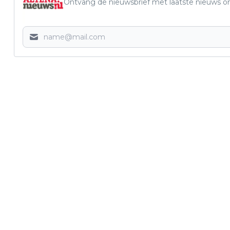
Ontvang de nieuwsbrief met laatste nieuws om 
Vorig artikel
ACKC J4 SLUIT SEIZOEN AF ALS
ONGESLAGEN KAMPIOEN