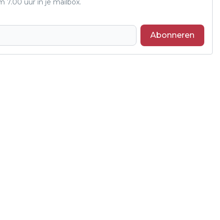
7.00 uur in je mailbox.
Abonneren
Volgend artikel
RECORDEDITIE ALTENA
STREEKFESTIVAL ZORGT VOOR
MUZIKALE TOPDAG IN TAVENU