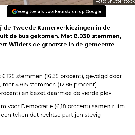
Foto: Shutterstock
Voeg toe als voorkeursbron op Google
s bij de Tweede Kamerverkiezingen in de
 uit de bus gekomen. Met 8.030 stemmen,
eert Wilders de grootste in de gemeente.
t 6.125 stemmen (16,35 procent), gevolgd door
o, met 4.815 stemmen (12,86 procent).
procent) en bezet daarmee de vierde plek.
rum voor Democratie (6,18 procent) samen ruim
en teken dat rechtse partijen stevig