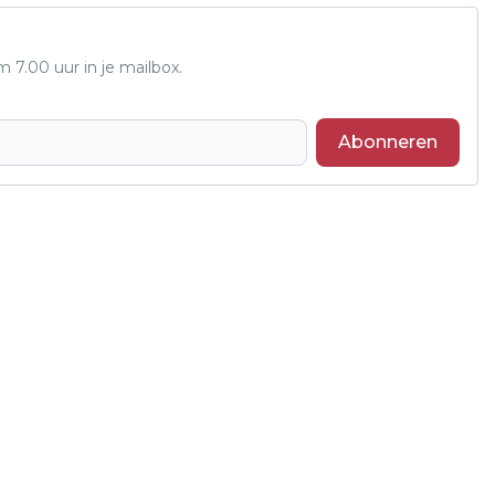
7.00 uur in je mailbox.
Abonneren
Volgend artikel
WAARDE BITCOIN GAAT WEER RICHTING
DE 40.000 DOLLAR