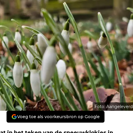
Foto: Aangeleverd
Voeg toe als voorkeursbron op Google
at in het teken van de sneeuwklokjes in