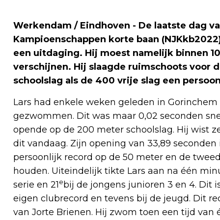
Werkendam / Eindhoven - De laatste dag v
Kampioenschappen korte baan (NJKkb2022) s
een uitdaging. Hij moest namelijk binnen 1
verschijnen. Hij slaagde ruimschoots voor 
schoolslag als de 400 vrije slag een perso
Lars had enkele weken geleden in Gorinchem zi
gezwommen. Dit was maar 0,02 seconden snell
opende op de 200 meter schoolslag. Hij wist z
dit vandaag. Zijn opening van 33,89 seconden
persoonlijk record op de 50 meter en de tweede
houden. Uiteindelijk tikte Lars aan na één min
e
serie en 21
bij de jongens junioren 3 en 4. Dit 
eigen clubrecord en tevens bij de jeugd. Dit r
van Jorte Brienen. Hij zwom toen een tijd van