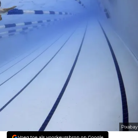
Pixabay
Voeg toe als voorkeursbron op Google