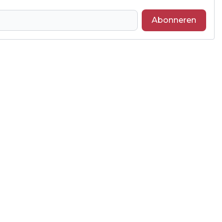
Abonneren
Volgend artikel
FLINKE VERTRAGING DOOR AUTOBRAND
OP A27 BIJ HANK