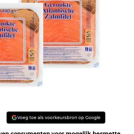
Voeg toe als voorkeursbron op Google
wen consumenten voor mogelijk besmette