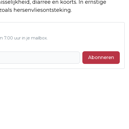
elijkheid, diarree en koorts. In ernstige
 zoals hersenvliesontsteking.
7.00 uur in je mailbox.
Abonneren
Volgend artikel
HUMANOÏDE ROBOT MOGELIJK INGEZET
OP VEERPONT RIVEER