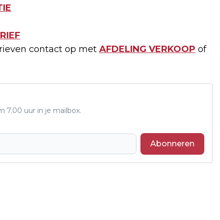
IE
RIEF
arieven contact op met
AFDELING VERKOOP
of
7.00 uur in je mailbox.
Abonneren
Volgend artikel
SCHERMTIJD JONGE KINDEREN