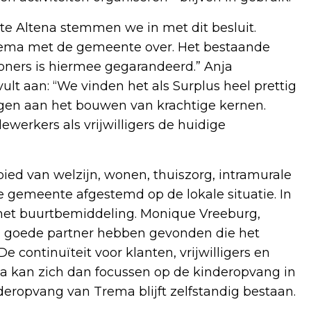
e Altena stemmen we in met dit besluit.
ema met de gemeente over. Het bestaande
oners is hiermee gegarandeerd.” Anja
lt aan: “We vinden het als Surplus heel prettig
gen aan het bouwen van krachtige kernen.
werkers als vrijwilligers de huidige
ed van welzijn, wonen, thuiszorg, intramurale
e gemeente afgestemd op de lokale situatie. In
 met buurtbemiddeling. Monique Vreeburg,
en goede partner hebben gevonden die het
De continuïteit voor klanten, vrijwilligers en
 kan zich dan focussen op de kinderopvang in
eropvang van Trema blijft zelfstandig bestaan.