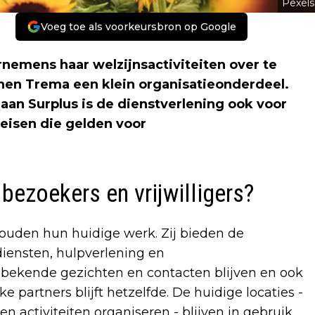
Pexels
Voeg toe als voorkeursbron op Google
ornemens haar welzijnsactiviteiten over te
nnen Trema een klein organisatieonderdeel.
 aan Surplus is de dienstverlening ook voor
eisen die gelden voor
 bezoekers en vrijwilligers?
houden hun huidige werk. Zij bieden de
iensten, hulpverlening en
De bekende gezichten en contacten blijven en ook
artners blijft hetzelfde. De huidige locaties -
ctiviteiten organiseren - blijven in gebruik.